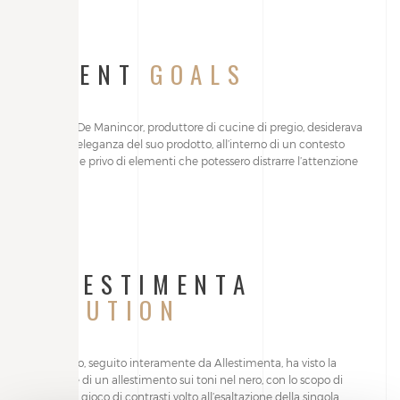
CLIENT
GOALS
Il cliente De Manincor, produttore di cucine di pregio, desiderava
esaltare l’eleganza del suo prodotto, all’interno di un contesto
semplice e privo di elementi che potessero distrarre l’attenzione
da esso.
ALLESTIMENTA
SOLUTION
Il progetto, seguito interamente da Allestimenta, ha visto la
creazione di un allestimento sui toni nel nero, con lo scopo di
creare un gioco di contrasti volto all’esaltazione della singola