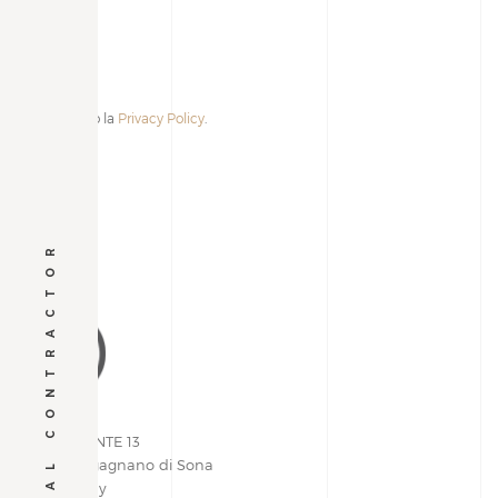
Accetto la
Privacy Policy
.
Alternative:
GENERAL CONTRACTOR
VIA PIEMONTE 13
37060 | Lugagnano di Sona
Verona, Italy
+39 045 609.03.05