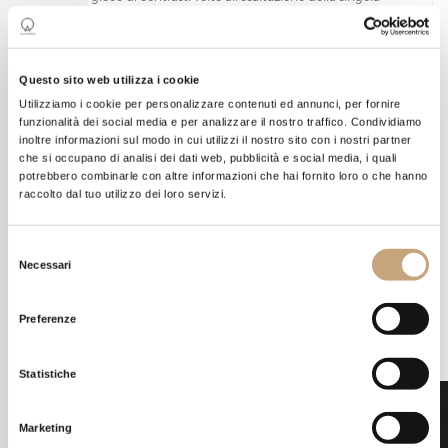
cucina esposta.
Questo sito web utilizza i cookie
Utilizziamo i cookie per personalizzare contenuti ed annunci, per fornire
funzionalità dei social media e per analizzare il nostro traffico. Condividiamo
inoltre informazioni sul modo in cui utilizzi il nostro sito con i nostri partner
SALONE DEL
MOBILE
che si occupano di analisi dei dati web, pubblicità e social media, i quali
potrebbero combinarle con altre informazioni che hai fornito loro o che hanno
raccolto dal tuo utilizzo dei loro servizi.
Un’esperienza visiva che è andata ben oltre la semplice
esposizione, ha consentito di trasmettere raffinatezza ed
Selezione
Necessari
emozionare appassionati di cucina e non.
del
consenso
Preferenze
Statistiche
Marketing