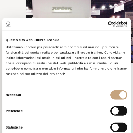
Questo sito web utilizza i cookie
Utilizziamo i cookie per personalizzare contenuti ed annunci, per fornire
funzionalità dei social media e per analizzare il nostro traffico. Condividiamo
inoltre informazioni sul modo in cui utilizzi il nostro sito con i nostri partner
che si occupano di analisi dei dati web, pubblicità e social media, i quali
potrebbero combinarle con altre informazioni che hai fornito loro o che hanno
raccolto dal tuo utilizzo dei loro servizi.
SIMEI
Selezione
Necessari
del
consenso
Semplice ma d’impatto, con un’area dedicata all’accoglienza e
Preferenze
una parte espositiva con i macchinari prodotti dall’azienda. Una
soluzione fuori dagli schemi ed essenziale, capace di emergere.
Statistiche