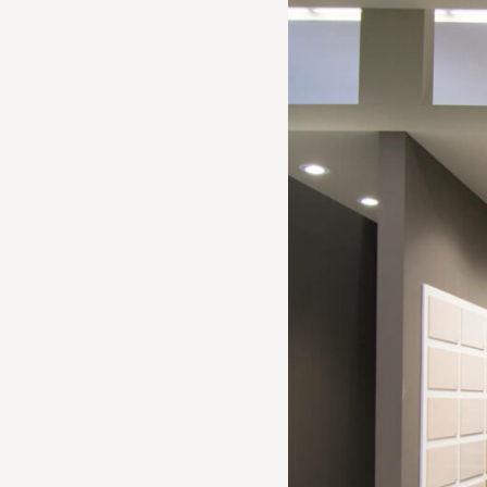
FIERA
MARMOMAC
La scelta estetica ha permesso la realizzaz
dei toni neutri e del bianco è stata invece 