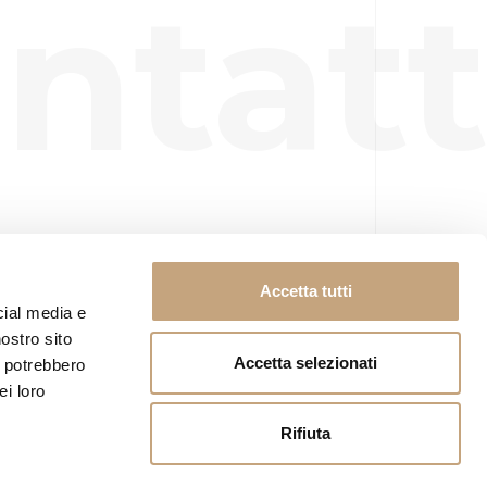
Accetta tutti
cial media e
ntatt
nostro sito
Accetta selezionati
i potrebbero
ei loro
Rifiuta