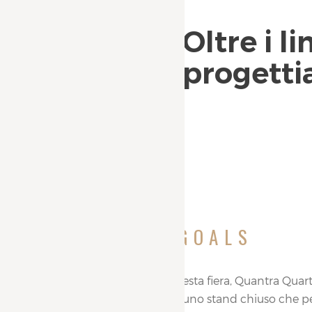
Oltre i l
progetti
CLIENT
GOALS
In occasione di questa fiera, Quantra Qua
il proprio stile con uno stand chiuso che