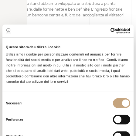
Per questo stand abbiamo sviluppato una struttura a pianta
rettangolare, dalle forme nette e ben definite. L’ingresso frontale
presenta un bancone centrale, fulcro dell’accoglienza ai visitatori.
Questo sito web utilizza i cookie
Utilizziamo i cookie per personalizzare contenuti ed annunci, per fornire
funzionalità dei social media e per analizzare il nostro traffico. Condividiamo
inoltre informazioni sul modo in cui utilizzi il nostro sito con i nostri partner
che si occupano di analisi dei dati web, pubblicità e social media, i quali
FIERA
MARMOMAC
potrebbero combinarle con altre informazioni che hai fornito loro o che hanno
raccolto dal tuo utilizzo dei loro servizi.
La parte interna, nonostante la scelta di uno stand chiuso, risulta
Selezione
molto luminosa grazie a un minuzioso studio per la collocazione
Necessari
del
dei diversi punti luce.
consenso
L’ordine e il rigore rappresentano i tratti distintivi di questa
Preferenze
realizzazione, nella quale ogni particolare ha una sua collocazione
e riveste un ruolo preciso nel percorso visivo creato per i visitatori.