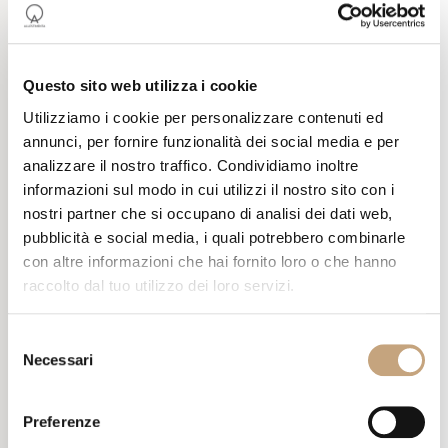
Questo sito web utilizza i cookie
DREAM –
Utilizziamo i cookie per personalizzare contenuti ed
VILLAFRANCA DI
annunci, per fornire funzionalità dei social media e per
VERONA
analizzare il nostro traffico. Condividiamo inoltre
informazioni sul modo in cui utilizzi il nostro sito con i
nostri partner che si occupano di analisi dei dati web,
In qualità di general contractor abbiamo seguito i lavori di
pubblicità e social media, i quali potrebbero combinarle
ammodernamento dell’ambiente.
con altre informazioni che hai fornito loro o che hanno
Il nostro focus è stato la creazione di un’area centrale dedicata alla
raccolto dal tuo utilizzo dei loro servizi.
clientela, con l’aggiunta di una controparete in grado di
nascondere le cabine a vista e di rendere l’ambiente più pulito,
Selezione
ordinato e riservato.
Necessari
del
Un particolare degno di nota è poi legato all’illuminazione, per la
consenso
quale sono state scelte le lampade Domenica e Nando disegnate
da Luca De Bona per Karman.
Preferenze