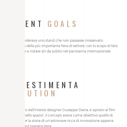
CLIENT
GOALS
Kalon desiderava uno stand che non passasse inosservato
all’interno della più importante fiera di settore, con lo scopo di farsi
conoscere e notare sin da subito nel panorama internazionale.
ALLESTIMENTA
SOLUTION
Progettato dall’interior designer Giuseppe Diana, e ispirato al film
“Odissea nello spazio”, il concept aveva come obiettivo quello di
raccontare la storia di un’astronave ricca di innovazione appena
atterrata sul pianeta terra.