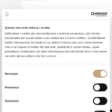
Questo sito web utilizza i cookie
Utilizziamo i cookie per personalizzare contenuti ed annunci, per fornire
funzionalità dei social media e per analizzare il nostro traffico. Condividiamo
inoltre informazioni sul modo in cui utilizzi il nostro sito con i nostri partner
che si occupano di analisi dei dati web, pubblicità e social media, i quali
PROGETTO
FUOCO
potrebbero combinarle con altre informazioni che hai fornito loro o che hanno
raccolto dal tuo utilizzo dei loro servizi.
La grande novità di questo stand risiede sia nella sua forma che
Selezione
nei materiali impiegati. La ricostruzione di un’astronave con
Necessari
struttura in legno e rivestita in Barrisol, telo termomodellante di
del
ultima generazione, sono stati impiegati per veicolare il
consenso
messaggio di una nuova realtà dall’impronta futuristica
Preferenze
approdata per la prima volta sulla terra per risolvere i problemi nel
settore del riscaldamento a biomassa.
Statistiche