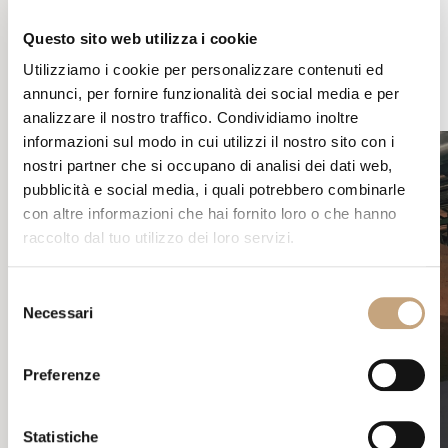
dell’allestimento, studiando un concept d’impatto ma pertinente
con la richiesta fatta dal brand. Un allestimento relativamente
Questo sito web utilizza i cookie
piccolo capace però di dare un’impronta incisiva e coerente con
Utilizziamo i cookie per personalizzare contenuti ed
la richiesta.
annunci, per fornire funzionalità dei social media e per
analizzare il nostro traffico. Condividiamo inoltre
informazioni sul modo in cui utilizzi il nostro sito con i
nostri partner che si occupano di analisi dei dati web,
pubblicità e social media, i quali potrebbero combinarle
con altre informazioni che hai fornito loro o che hanno
raccolto dal tuo utilizzo dei loro servizi.
Selezione
Necessari
del
consenso
Preferenze
Statistiche