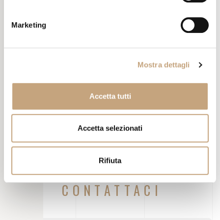
Marketing
SALONE DEL
MOBILE
Mostra dettagli
Sul tabellone frontale è stato inserito un coccodrillo a pelo
d’acqua, pronto a tendere un agguato alla propria preda.
Un’immagine evocativa per trasmettere come l’azienda, nella sua
Accetta tutti
veste rinnovata, fosse pronta ad aggredire il mercato e affermarsi
nel suo settore.
Accetta selezionati
Rifiuta
CONTATTACI