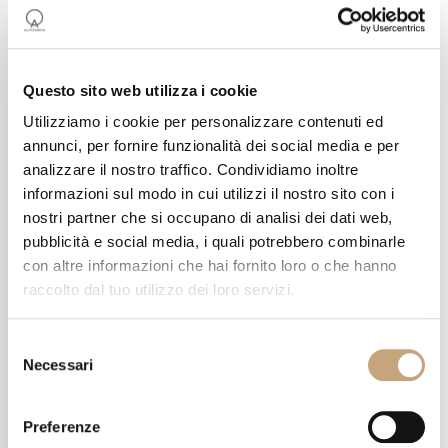
Questo sito web utilizza i cookie
Utilizziamo i cookie per personalizzare contenuti ed
LOCANDA PERBELLINI
annunci, per fornire funzionalità dei social media e per
BISTROT –
MILANO
analizzare il nostro traffico. Condividiamo inoltre
informazioni sul modo in cui utilizzi il nostro sito con i
nostri partner che si occupano di analisi dei dati web,
Il nostro compito nel progetto è stato quello di effettuare tutte le
pubblicità e social media, i quali potrebbero combinarle
lavorazioni richieste e posizionare i materiali a regola d’arte.
con altre informazioni che hai fornito loro o che hanno
raccolto dal tuo utilizzo dei loro servizi.
Per ridurre tempi e costi, è stata mantenuta la pavimentazione in
legno esistente effettuando una lamatura. Alle pareti è stato
fissato granito con taglio a 45° e rame con finitura acidata e poi
Selezione
cerata. Infine, per dare un tocco di rustico al locale, si è deciso di
Necessari
del
utilizzare delle classiche sedie Milano in legno.
consenso
Una realizzazione gestita in modo efficiente che ci ha permesso di
consegnare il locale finito in 2 mesi.
Preferenze