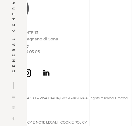
GENERAL CONTRACTOR
VIA PIEMONTE 13
37060 | Lugagnano di Sona
Verona, Italy
+39 045 609.03.05
ALLESTIMENTA S.r.l. – P.IVA 04404960231 – © 2024 All rights reserved. Created
by
PRIVACY POLICY E NOTE LEGALI
|
COOKIE POLICY