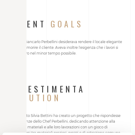
CLIENT
GOALS
Lo Chef Giancarlo Perbellini desiderava rendere il locale elegante
senza intimorire il cliente. Aveva inoltre l’esigenza che i lavori si
svolgessero nel minor tempo possibile.
ALLESTIMENTA
SOLUTION
L’architetto Silvia Bettini ha creato un progetto che rispondesse
alle esigenze dello Chef Perbellini, dedicando attenzione alla
scelta dei materiali e alle loro lavorazioni con un gioco di
associazioni tra materiali preziosi, grezzi o di estrazione comune.