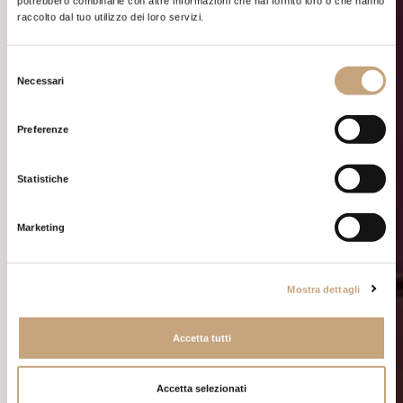
potrebbero combinarle con altre informazioni che hai fornito loro o che hanno
raccolto dal tuo utilizzo dei loro servizi.
Selezione
Necessari
del
consenso
ALLESTIMENTI
Preferenze
FIERISTICI
Statistiche
Progettazione e realizzazione stand fieristici all’avanguardia,
con particolare attenzione all’estetica e alla funzionalità.
Pensati per essere notati e farsi ricordare.
Marketing
SCOPRI DI PIÙ
Mostra dettagli
Accetta tutti
Accetta selezionati